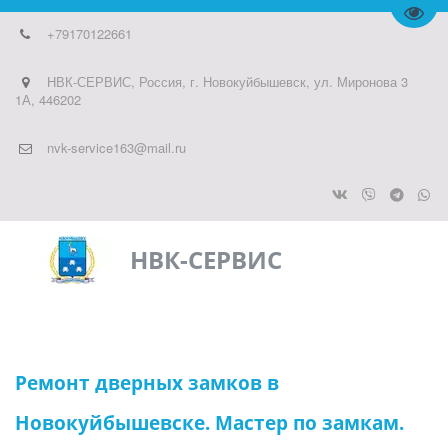
Пере
+79170122661
НВК-СЕРВИС
,
Россия
,
г. Новокуйбышевск
,
ул. Миронова 3
1А
,
​446202
nvk-service163@mail.ru
НВК-СЕ­­­­­­РВИС
Ремонт дверных замков в 
Новокуйбышевске. Мастер по замкам.